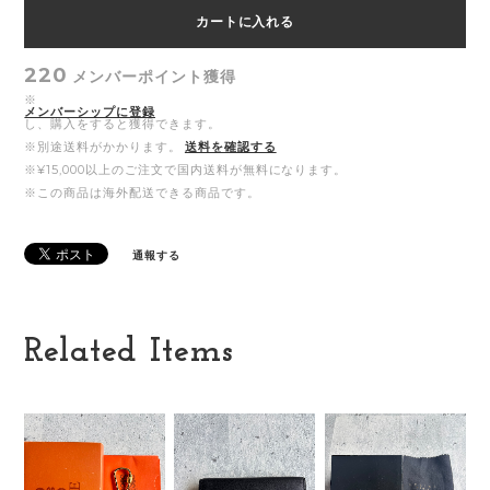
カートに入れる
220
メンバーポイント
獲得
※
メンバーシップに登録
し、購入をすると獲得できます。
※別途送料がかかります。
送料を確認する
※¥15,000以上のご注文で国内送料が無料になります。
※この商品は海外配送できる商品です。
通報する
Related Items