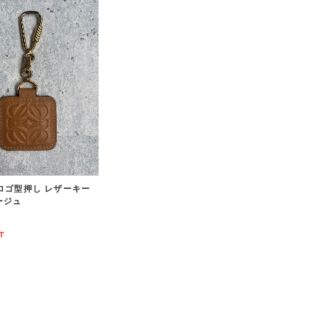
 ロゴ型押し レザーキー
ージュ
T