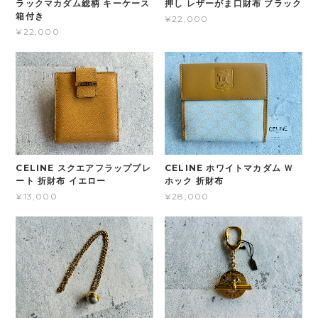
ラックマカダム総柄 キーケース
押し レザーがま口財布 ブラック
箱付き
¥22,000
¥22,000
CELINE スクエアフラッププレ
CELINE ホワイトマカダム Ｗ
ート 折財布 イエロー
ホック 折財布
¥13,000
¥28,000