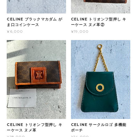
CELINE ブラックマカダム が
CELINE トリオンフ型押し キ
ま口コインケース
ーケース ヌメ革②
¥6,000
¥19,000
CELINE トリオンフ型押し キ
CELINE サークルロゴ 多機能
ーケース ヌメ革
ポーチ
¥18,000
¥14,000