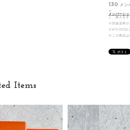
130
メン
※
メンバーシッ
し、購入をす
※別途送料が
※¥15,00
※この商品は
ted Items