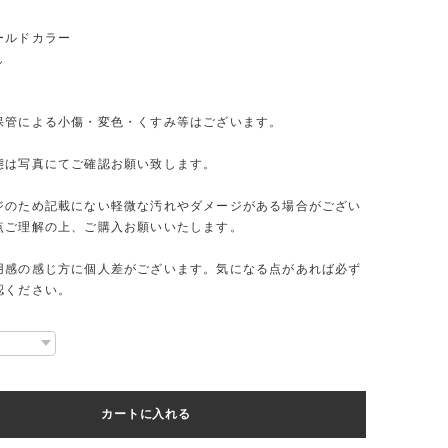
ールドカラー
し
保管による小傷・変色・くすみ等はございます。
態は写真にてご確認お願い致します。
ジのため記載にない軽微な汚れやダメージがある場合がござい
点ご理解の上、ご購入お願いいたします。
用感の感じ方に個人差がございます。気になる点があれば必ず
認ください。
カートに入れる