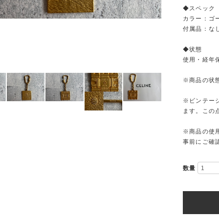
◆スペック
カラー：ゴ
付属品：な
◆状態
使用・経年
※商品の状
※ビンテー
ます。この
※商品の使
事前にご確
数量