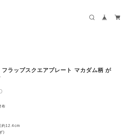
NE フラップスクエアプレート マカダム柄 が
布
0
財布
横約12.4cm
ず)