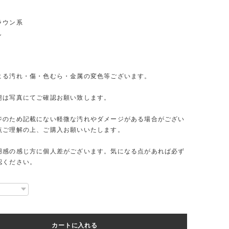
ラウン系
し
よる汚れ・傷・色むら・金属の変色等ございます。
態は写真にてご確認お願い致します。
ジのため記載にない軽微な汚れやダメージがある場合がござい
点ご理解の上、ご購入お願いいたします。
用感の感じ方に個人差がございます。気になる点があれば必ず
認ください。
カートに入れる