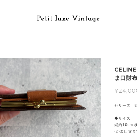
Petit luxe Vintage
CELI
ま口財
¥24,00
セリーヌ 
◆サイズ
縦約10cm 
(がま口含ま