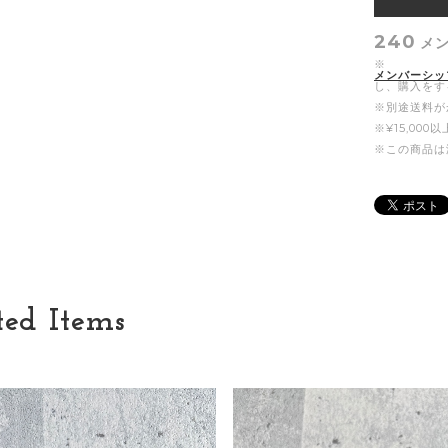
240
メ
※
メンバーシッ
し、購入をす
※別途送料が
※¥15,00
※この商品は
ted Items