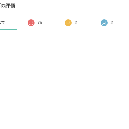
プの評価
べて
75
2
2