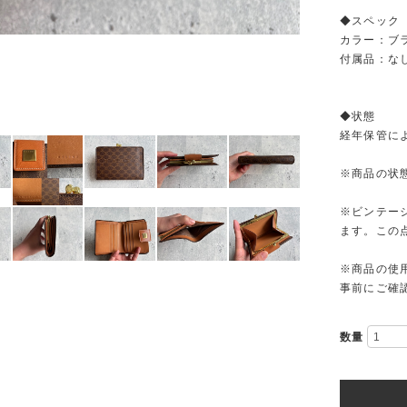
◆スペック
カラー：ブ
付属品：な
◆状態
経年保管に
※商品の状
※ビンテー
ます。この
※商品の使
事前にご確
数量