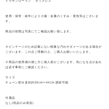
イヴサンローラン ネックレス
使用・保管・経年により小傷・金属のくすみ・変色等はございま
す。
商品の状態は写真にてご確認お願い致します。
※ビンテージのため記載にない軽微な汚れやダメージがある場合が
ございます。この点ご理解の上、ご購入お願いいたします。
※商品の使用感の感じ方に個人差がございます。気になる点があれ
ば必ず事前にご確認ください。
サイズ
チェーン部分直径約39cm〜44cm 調節可能
付属品
なし(現品のみ発送)