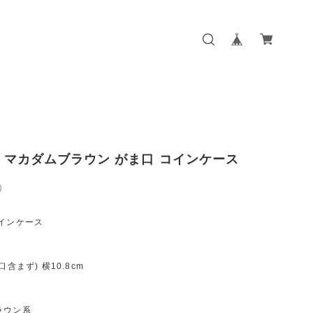
NE マカダムブラウン がま口 コインケース
0
コインケース
口含まず) 横10.8cm
ラウン系