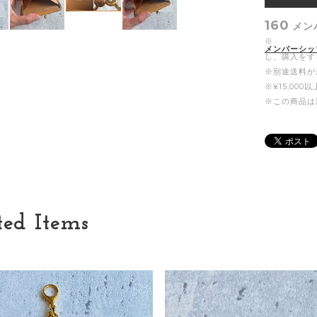
160
メン
※
メンバーシッ
し、購入をす
※別途送料が
※¥15,00
※この商品は
ted Items