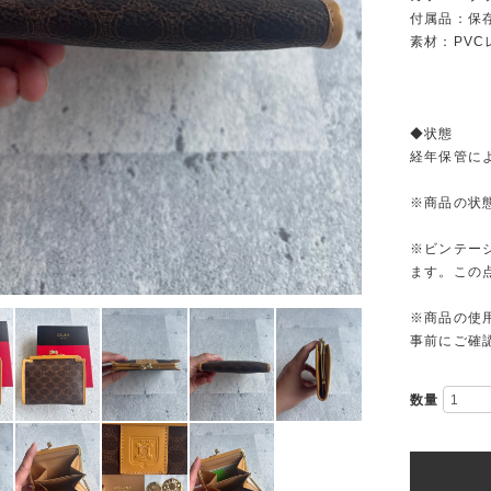
付属品：保存
素材：PVC
◆状態
経年保管に
※商品の状
※ビンテー
ます。この
※商品の使
事前にご確
数量