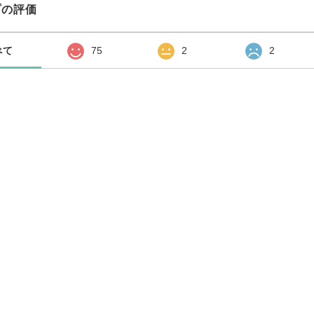
プの評価
べて
75
2
2