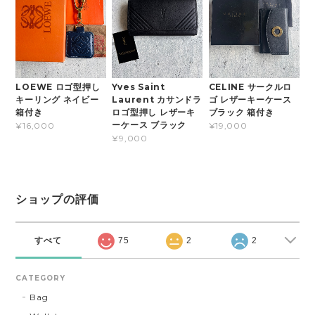
LOEWE ロゴ型押し
Yves Saint
CELINE サークルロ
キーリング ネイビー
Laurent カサンドラ
ゴ レザーキーケース
箱付き
ロゴ型押し レザーキ
ブラック 箱付き
ーケース ブラック
¥16,000
¥19,000
¥9,000
ショップの評価
すべて
75
2
2
CATEGORY
Bag