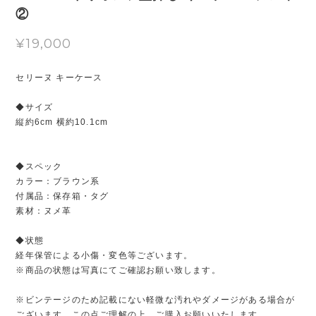
②
¥19,000
セリーヌ キーケース
◆サイズ
縦約6cm 横約10.1cm
◆スペック
カラー：ブラウン系
付属品：保存箱・タグ
素材：ヌメ革
◆状態
経年保管による小傷・変色等ございます。
※商品の状態は写真にてご確認お願い致します。
※ビンテージのため記載にない軽微な汚れやダメージがある場合が
ございます。この点ご理解の上、ご購入お願いいたします。