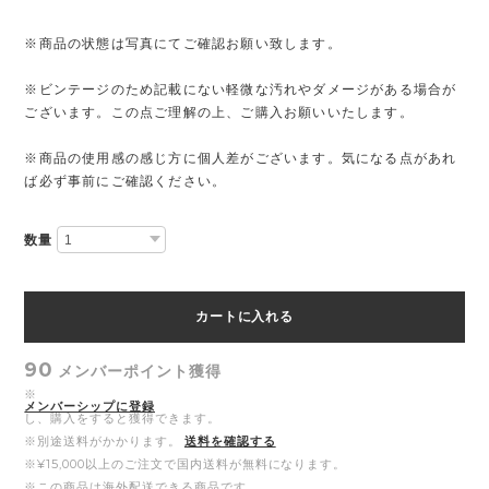
※商品の状態は写真にてご確認お願い致します。
※ビンテージのため記載にない軽微な汚れやダメージがある場合が
ございます。この点ご理解の上、ご購入お願いいたします。
※商品の使用感の感じ方に個人差がございます。気になる点があれ
ば必ず事前にご確認ください。
数量
カートに入れる
90
メンバーポイント
獲得
※
メンバーシップに登録
し、購入をすると獲得できます。
※別途送料がかかります。
送料を確認する
※¥15,000以上のご注文で国内送料が無料になります。
※この商品は海外配送できる商品です。