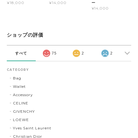
ー
¥18,000
¥14,000
¥14,000
ショップの評価
すべて
75
2
2
CATEGORY
Bag
Wallet
Accessory
CELINE
GIVENCHY
LOEWE
Yves Saint Laurent
Christian Dior