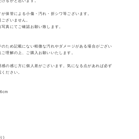
だけるかと思います。
すが保管による小傷・汚れ・折シワ等ございます。
題ございません。
は写真にてご確認お願い致します。
ジのため記載にない軽微な汚れやダメージがある場合がござい
点ご理解の上、ご購入お願いいたします。
用感の感じ方に個人差がございます。気になる点があれば必ず
認ください。
6cm
り)