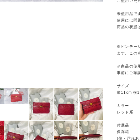
ご使用いた
未使用品で
使用には問
商品の状態
※ビンテー
ます。この
※商品の使
事前にご確
サイズ
縦11cm 横1
カラー
レッド系
付属品
保存箱
(傷・汚れあ