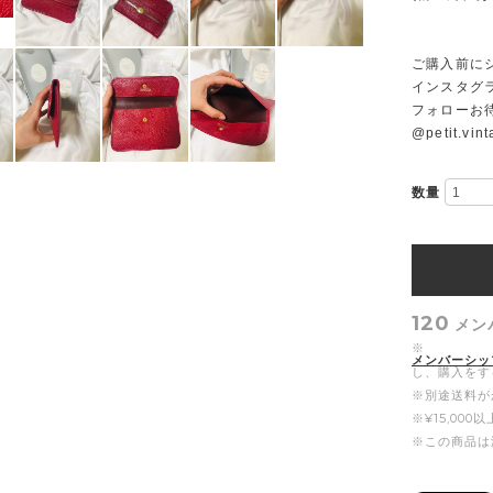
ご購入前に
インスタグ
フォローお
@petit.vin
数量
120
メン
※
メンバーシッ
し、購入をす
※別途送料が
※¥15,00
※この商品は