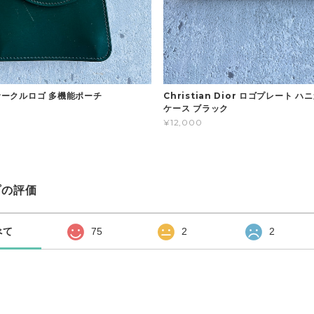
 サークルロゴ 多機能ポーチ
Christian Dior ロゴプレート 
ケース ブラック
¥12,000
プの評価
べて
75
2
2