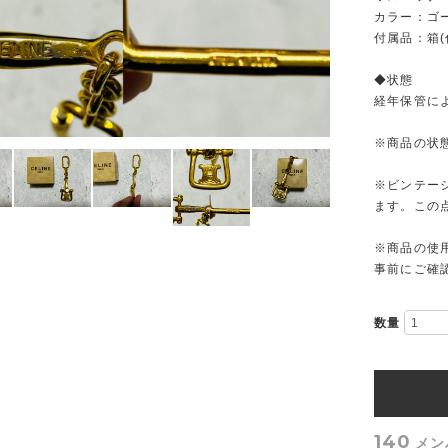
カラー：ゴ
付属品：箱(
◆状態
経年保管に
※商品の状
※ビンテー
ます。この
※商品の使
事前にご確
数量
140
メン