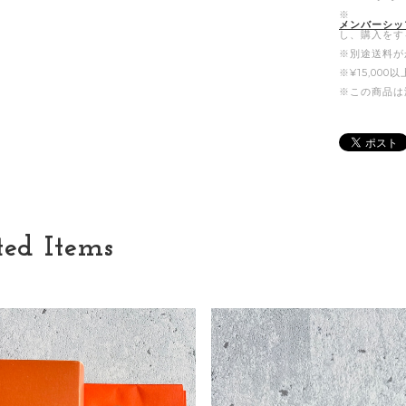
※
メンバーシッ
し、購入をす
※別途送料が
※¥15,00
※この商品は
ted Items