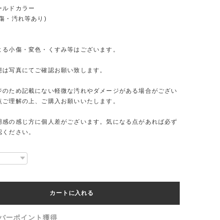
ールドカラー
傷・汚れ等あり)
よる小傷・変色・くすみ等はございます。
態は写真にてご確認お願い致します。
ジのため記載にない軽微な汚れやダメージがある場合がござい
点ご理解の上、ご購入お願いいたします。
用感の感じ方に個人差がございます。気になる点があれば必ず
認ください。
カートに入れる
バーポイント
獲得