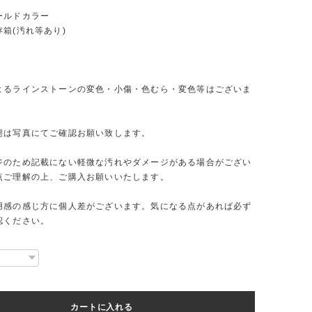
ールドカラー
箱(汚れ等あり)
よるラインストーンの変色・小傷・色むら・変色等はございま
態は写真にてご確認お願い致します。
ジのため記載にない軽微な汚れやダメージがある場合がござい
点ご理解の上、ご購入お願いいたします。
用感の感じ方に個人差がございます。気になる点があれば必ず
認ください。
カートに入れる