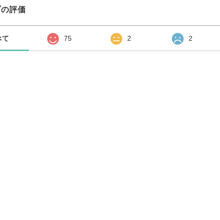
プの評価
べて
75
2
2