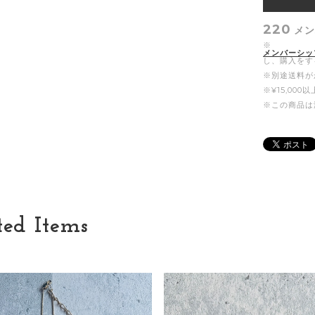
220
メン
※
メンバーシッ
し、購入をす
※別途送料が
※¥15,00
※この商品は
ted Items