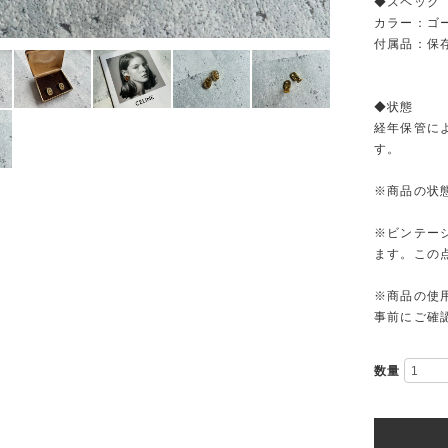
◆スペック
カラー：ゴ
付属品：保存
◆状態
経年保管に
す。
※商品の状
※ビンテー
ます。この
※商品の使
事前にご確
数量