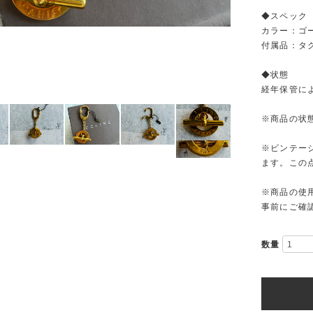
◆スペック
カラー：ゴ
付属品：タグ
◆状態
経年保管に
※商品の状
※ビンテー
ます。この
※商品の使
事前にご確
数量