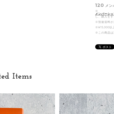
120
メン
※
メンバーシッ
し、購入をす
※別途送料が
※¥15,00
※この商品は
ted Items