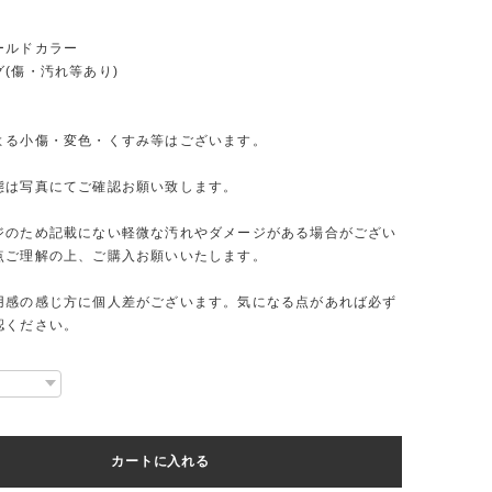
ールドカラー
(傷・汚れ等あり)
よる小傷・変色・くすみ等はございます。
態は写真にてご確認お願い致します。
ジのため記載にない軽微な汚れやダメージがある場合がござい
点ご理解の上、ご購入お願いいたします。
用感の感じ方に個人差がございます。気になる点があれば必ず
認ください。
カートに入れる